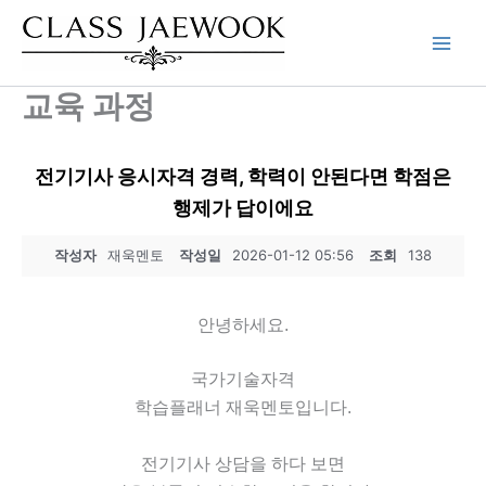
콘
텐
츠
로
교육 과정
건
너
뛰
전기기사 응시자격 경력, 학력이 안된다면 학점은
기
행제가 답이에요
작성자
재욱멘토
작성일
2026-01-12 05:56
조회
138
안녕하세요.
국가기술자격
학습플래너 재욱멘토입니다.
전기기사 상담을 하다 보면