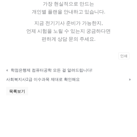
가장 현실적으로 만드는
개인별 플랜을 안내하고 있습니다.
지금 전기기사 준비가 가능한지,
언제 시험을 노릴 수 있는지 궁금하다면
편하게 상담 문의 주세요.
인쇄
P
«
학점은행제 컴퓨터공학 모든 걸 알려드립니다!
o
w
사회복지사2급 이수과목 제대로 확인해요
»
e
목록보기
r
e
d
b
y
K
B
o