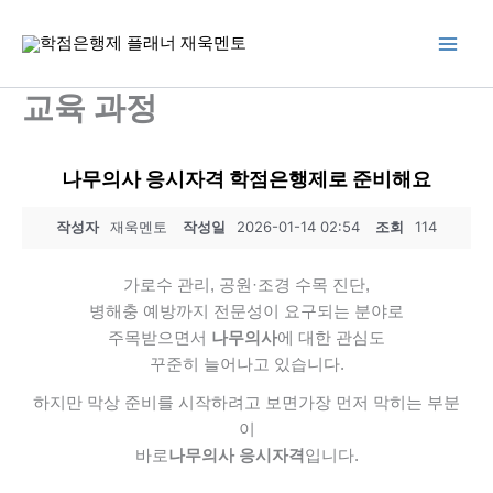
콘
텐
츠
로
교육 과정
건
너
뛰
나무의사 응시자격 학점은행제로 준비해요
기
작성자
재욱멘토
작성일
2026-01-14 02:54
조회
114
가로수 관리, 공원·조경 수목 진단,
병해충 예방까지
전문성이 요구되는 분야로
주목받으면서
나무의사
에 대한 관심도
꾸준히 늘어나고 있습니다.
하지만 막상 준비를 시작하려고 보면
가장 먼저 막히는 부분
이
바로
나무의사 응시자격
입니다.