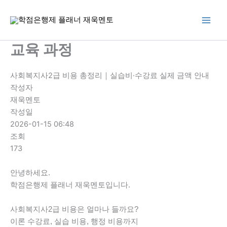
콘
텐
츠
로
교육 과정
건
너
사회복지사2급 비용 총정리｜실습비·수강료 실제 금액 안내
뛰
작성자
기
재욱멘토
작성일
2026-01-15 06:48
조회
173
안녕하세요.
학점은행제 플래너 재욱멘토입니다.
사회복지사2급 비용은 얼마나 들까요?
이론 수강료, 실습 비용, 행정 비용까지