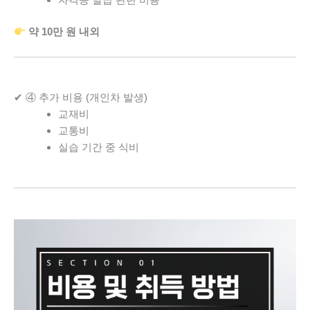
약 10만 원 내외
✔ ④ 추가 비용 (개인차 발생)
교재비
교통비
실습 기간 중 식비