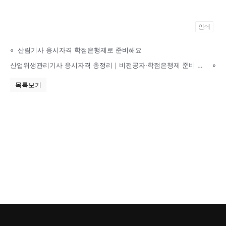
인쇄
P
«
산림기사 응시자격 학점은행제로 준비해요
o
w
산업위생관리기사 응시자격 총정리｜비전공자·학점은행제 준비 방법
»
e
목록보기
r
e
d
b
y
K
B
o
a
r
d