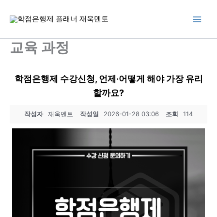
콘
텐
츠
로
교육 과정
건
너
뛰
학점은행제 수강신청, 언제·어떻게 해야 가장 유리
기
할까요?
작성자
재욱멘토
작성일
2026-01-28 03:06
조회
114