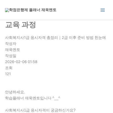
콘
텐
츠
로
교육 과정
건
너
사회복지사1급 응시자격 총정리｜2급 이후 준비 방법 한눈에
뛰
작성자
기
재욱멘토
작성일
2026-02-06 01:58
조회
121
안녕하세요.
학습플래너 재욱멘토입니다 ^__^
사회복지사1급 응시자격이 궁금하신가요?