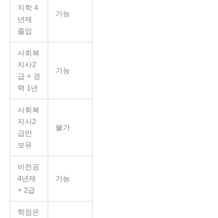
지학 4
가능
년제
졸업
사회복
지사2
가능
급 + 경
력 1년
사회복
지사2
불가
급만
보유
비전공
4년제
가능
+ 2급
학점은