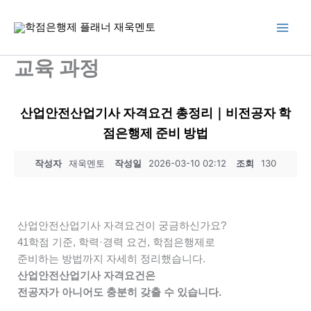
콘
텐
츠
로
교육 과정
건
너
뛰
산업안전산업기사 자격요건 총정리｜비전공자 학
기
점은행제 준비 방법
작성자
재욱멘토
작성일
2026-03-10 02:12
조회
130
산업안전산업기사 자격요건이 궁금하신가요?
41학점 기준, 학력·경력 요건, 학점은행제로
준비하는 방법까지 자세히 정리했습니다.
산업안전산업기사 자격요건은
전공자가 아니어도 충분히 갖출 수 있습니다.