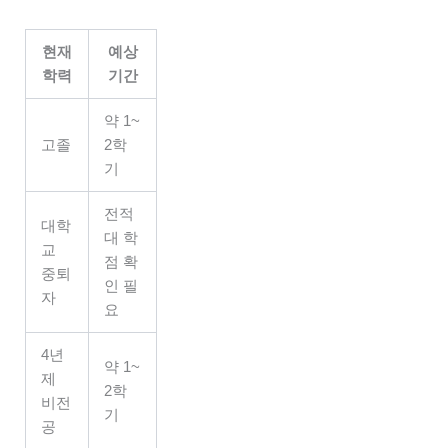
현재
예상
학력
기간
약 1~
고졸
2학
기
전적
대학
대 학
교
점 확
중퇴
인 필
자
요
4년
약 1~
제
2학
비전
기
공