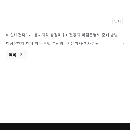
인쇄
P
«
실내건축기사 응시자격 총정리｜비전공자 학점은행제 준비 방법
o
w
학점은행제 학위 취득 방법 총정리｜전문학사·학사 과정
»
e
목록보기
r
e
d
b
y
K
B
o
a
r
d