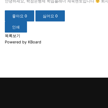
안녕하세요, 학점은행제 학습플래너 재욱멘토입니다
회사
좋아요
0
싫어요
0
인쇄
목록보기
Powered by KBoard