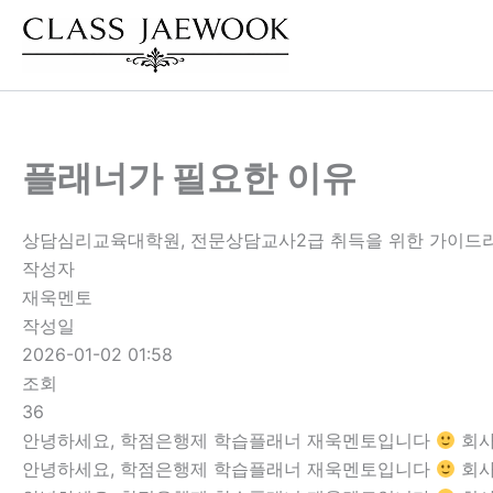
콘
텐
츠
로
건
너
플래너가 필요한 이유
뛰
기
상담심리교육대학원, 전문상담교사2급 취득을 위한 가이드
작성자
재욱멘토
작성일
2026-01-02 01:58
조회
36
안녕하세요, 학점은행제 학습플래너 재욱멘토입니다
회사
안녕하세요, 학점은행제 학습플래너 재욱멘토입니다
회사