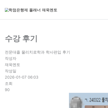
콘
텐
츠
로
건
너
수강 후기
뛰
기
전문대졸 물리치료학과 학사편입 후기
작성자
재욱멘토
작성일
2026-01-07 06:03
조회
90