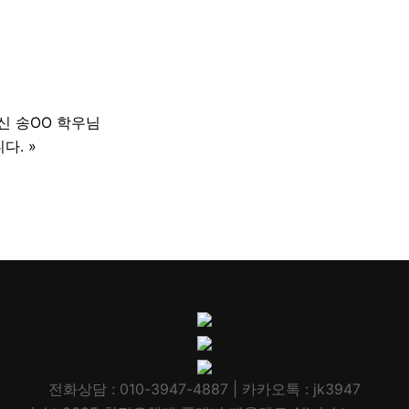
 송OO 학우님
다.
»
전화상담 : 010-3947-4887 | 카카오톡 : jk3947