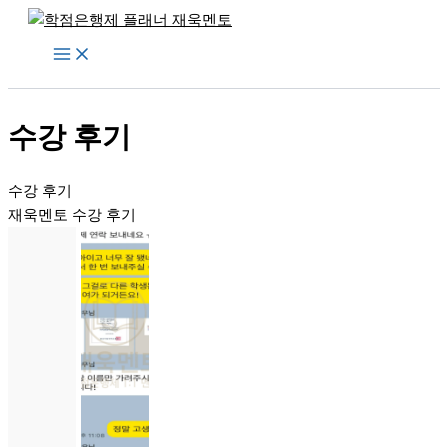
콘
텐
츠
로
건
수강 후기
너
뛰
기
수강 후기
재욱멘토 수강 후기