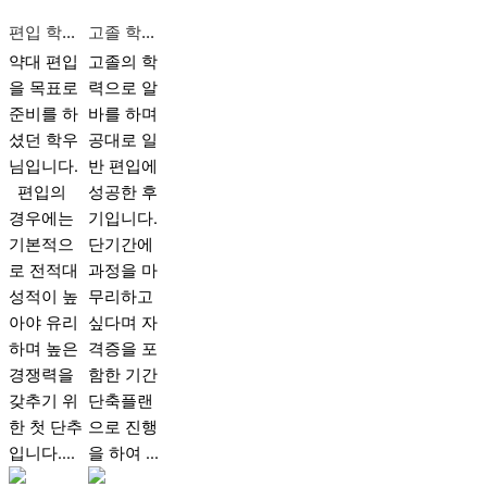
편입 학점은행제 멘토가 중요한 이유
고졸 학력 일반 편입 성공 후기
약대 편입
고졸의 학
을 목표로
력으로 알
준비를 하
바를 하며
셨던 학우
공대로 일
님입니다.
반 편입에
편입의
성공한 후
경우에는
기입니다.
기본적으
단기간에
로 전적대
과정을 마
성적이 높
무리하고
아야 유리
싶다며 자
하며 높은
격증을 포
경쟁력을
함한 기간
갖추기 위
단축플랜
한 첫 단추
으로 진행
입니다....
을 하여 ...